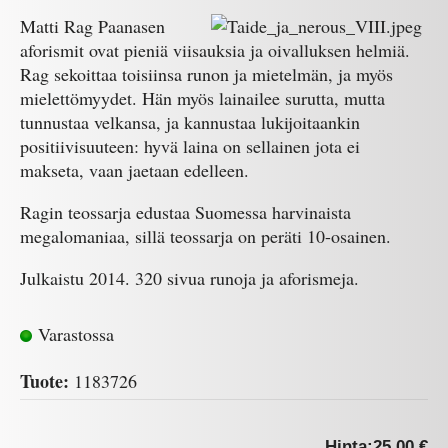
Matti Rag Paanasen
aforismit ovat pieniä viisauksia ja oivalluksen helmiä.
Rag sekoittaa toisiinsa runon ja mietelmän, ja myös
mielettömyydet. Hän myös lainailee surutta, mutta
tunnustaa velkansa, ja kannustaa lukijoitaankin
positiivisuuteen: hyvä laina on sellainen jota ei
makseta, vaan jaetaan edelleen.
Ragin teossarja edustaa Suomessa harvinaista
megalomaniaa, sillä teossarja on peräti 10-osainen.
Julkaistu 2014. 320 sivua runoja ja aforismeja.
Varastossa
Tuote:
1183726
Hinta:
25.00 €