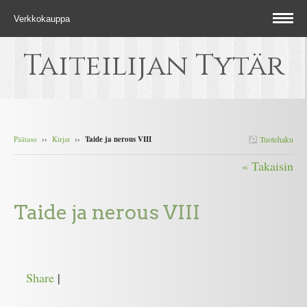
Verkkokauppa
Taiteilijan Tytär
Päätaso
››
Kirjat
››
Taide ja nerous VIII
Tuotehaku
« Takaisin
Taide ja nerous VIII
Share
|